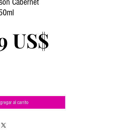
son Cabernet
50ml
Precio
9 US$
gregar al carrito