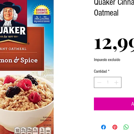
Quaker Cinna
Oatmeal
12,9
Impuesto excluido
Cantidad
*
A