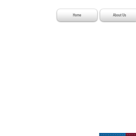
Home
About Us