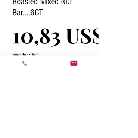
Roasted Mixed Nut
Bar....6CT
10,83 US$
Impuesto excluido
Cantidad
*
Agregar al carrito
2026 One Complete Solutions TCI