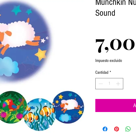
Munchkin Nur
Sound
7,0
Impuesto excluido
Cantidad
*
A