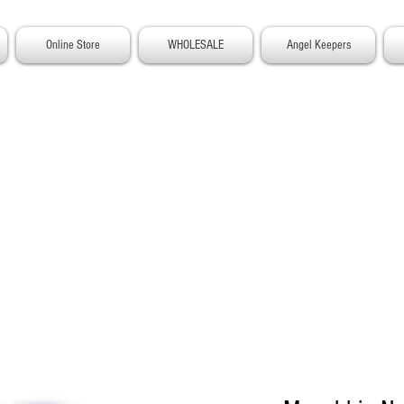
Online Store
WHOLESALE
Angel Keepers