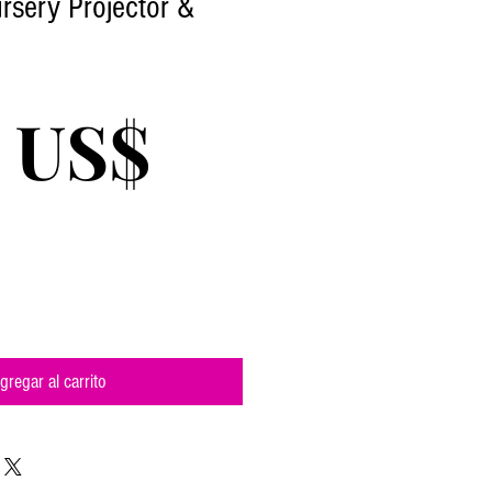
sery Projector &
Precio
0 US$
gregar al carrito