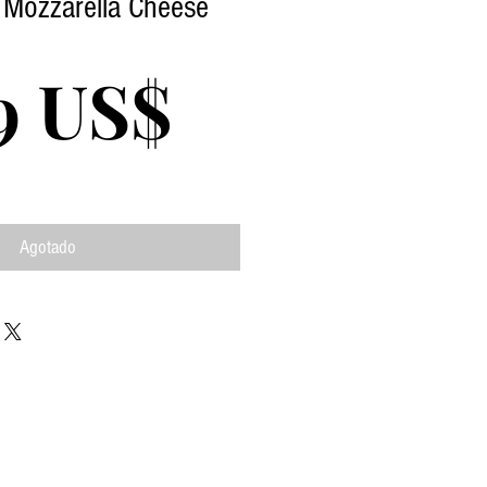
s Mozzarella Cheese
Precio
9 US$
Agotado