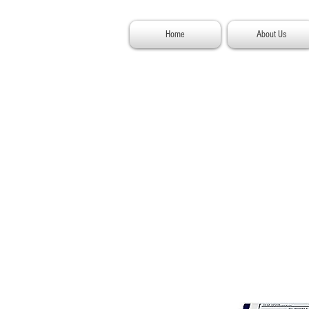
Home
About Us