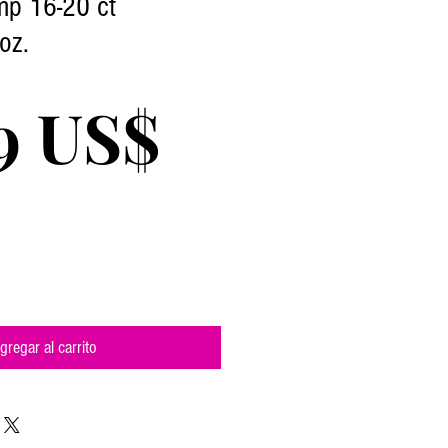
mp 16-20 ct
 oz.
Precio
9 US$
gregar al carrito