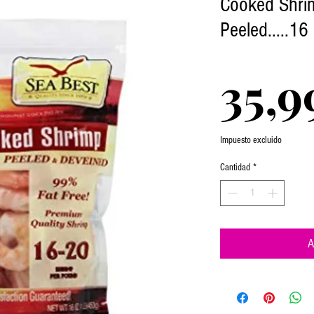
Cooked Shri
Peeled.....16
35,9
Impuesto excluido
Cantidad
*
A